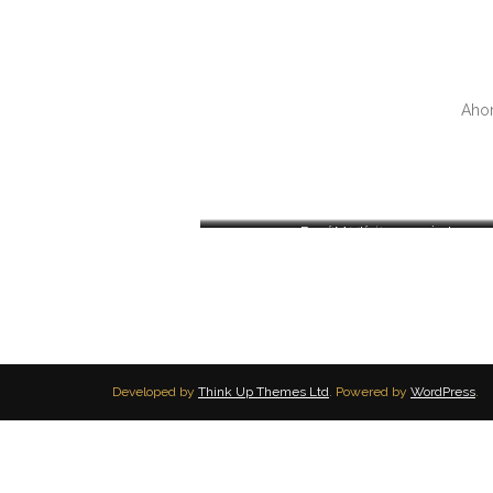
Ahor
Daní Martín en concierto
La Vuelta 2022
Developed by
Think Up Themes Ltd
. Powered by
WordPress
.