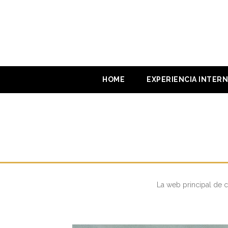
Skip
to
content
HOME
EXPERIENCIA INTER
ICONICSPORT.ES
La web principal de c